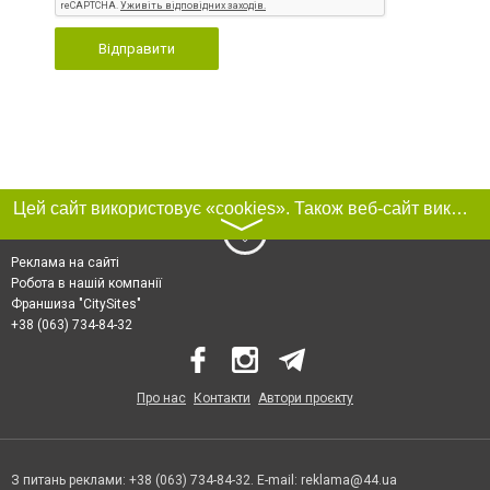
Відправити
Цей сайт використовує «cookies». Також веб-сайт використовує інтернет-сервіс для збору технічних даних стосовно відвідувачів з метою отримання маркетингової та статистичної інформації. Умови обробки даних відвідувачів сайту див.
〉
Реклама на сайті
Робота в нашій компанії
Франшиза "CitySites"
+38 (063) 734-84-32
Про нас
Контакти
Автори проєкту
З питань реклами: +38 (063) 734-84-32. E-mail:
reklama@44.ua