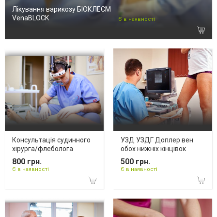
Лікування варикозу БІОКЛЕЄМ
VenaBLOCK
Є в наявності
Консультація судинного
УЗД УЗДГ Доплер вен
хірурга/флеболога
обох нижніх кінцівок
800 грн.
500 грн.
Є в наявності
Є в наявності