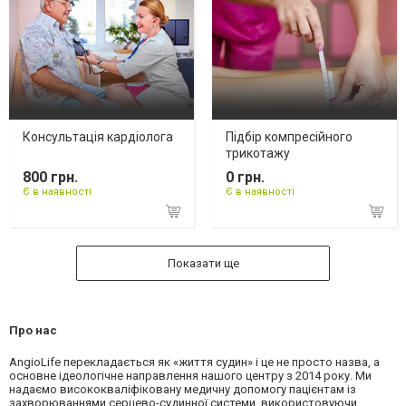
Консультація кардіолога
Підбір компресійного
трикотажу
800 грн.
0 грн.
Є в наявності
Є в наявності
Показати ще
Про нас
AngioLife перекладається як «життя судин» і це не просто назва, а
основне ідеологічне направлення нашого центру з 2014 року. Ми
надаємо висококваліфіковану медичну допомогу пацієнтам із
захворюваннями серцево-судинної системи, використовуючи