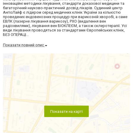
інноваційні методики лікування, стандарти доказової медицини та
багаторічний науково-практичний досвід лікарів. Судинний центр
АнгіоЛайф є лідером серед медичних клінік України за кількістю
проведених ендовенозних процедур при варикозній хворобі, а саме
ЕВЛК (лазерне лікування варикозу), РХО (видалення вен
радіохвилями), лікування вен БІОКЛЕЄМ, а також склеротерапії. Усі
види лікування проводяться за стандартами Європейських клінік,
БЕЗ ОПЕРАЦІ...
Показати повний опис
Показати на карті