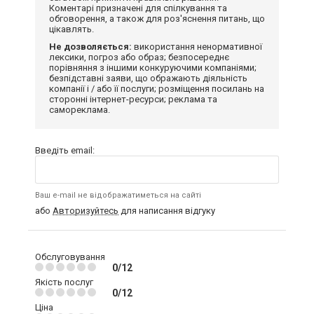
Коментарі призначені для спілкування та
обговорення, а також для роз'яснення питань, що
цікавлять.
Не дозволяється:
використання ненормативної
лексики, погроз або образ; безпосереднє
порівняння з іншими конкуруючими компаніями;
безпідставні заяви, що ображають діяльність
компанії і / або її послуги; розміщення посилань на
сторонні інтернет-ресурси; реклама та
самореклама.
Введіть email:
Ваш e-mail не відображатиметься на сайті
або
Авторизуйтесь
для написання відгуку
Обслуговування
0/12
Якість послуг
0/12
Ціна