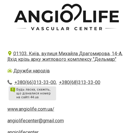
01103, Київ, вулиця Михайла Драгомирова, 14-А,
Вхід крізь арку житлового комплексу "Дельмар"
Дружби народів
+380(66)313-33-00
,
+380(68)313-33-00
Будь ласка, скажіть,
що дізналися номер
на сайті 44.ua
www.angiolife.com.ua/
angiolifecenter@gmail.com
angiolifecenter